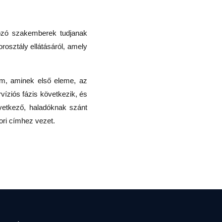
gozó szakemberek tudjanak
osztály ellátásáról, amely
am, aminek első eleme, az
íziós fázis következik, és
övetkező, haladóknak szánt
ori címhez vezet.