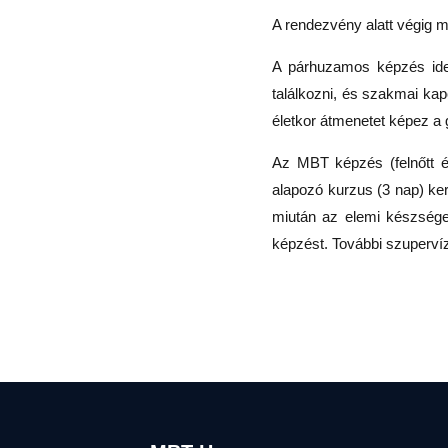
A rendezvény alatt végig m
A párhuzamos képzés idej
találkozni, és szakmai ka
életkor átmenetet képez a g
Az MBT képzés (felnőtt é
alapozó kurzus (3 nap) ke
miután az elemi készségek
képzést. További szupervíz