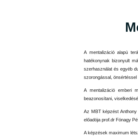
Me
A mentalizáció alapú terá
hatékonynak bizonyult má
szerhasználat és egyéb du
szorongással, önsértéssel
A mentalizáció emberi mi
beazonosítani, viselkedésé
Az MBT képzést Anthony B
előadója prof.dr Fónagy P
A képzések maximum létszá