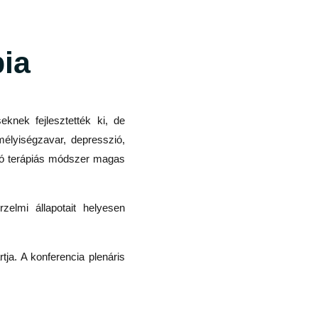
pia
eknek fejlesztették ki, de
élyiségzavar, depresszió,
ató terápiás módszer magas
zelmi állapotait helyesen
a. A konferencia plenáris