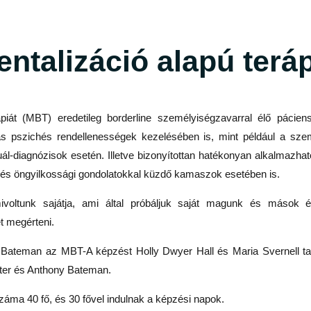
ntalizáció alapú terá
piát (MBT) eredetileg borderline személyiségzavarral élő páciens
s pszichés rendellenességek kezelésében is, mint például a szem
ál-diagnózisok esetén. Illetve bizonyítottan hatékonyan alkalmazh
 és öngyilkossági gondolatokkal küzdő kamaszok esetében is.
voltunk sajátja, ami által próbáljuk saját magunk és mások ér
t megérteni.
ateman az MBT-A képzést Holly Dwyer Hall és Maria Svernell tartj
éter és Anthony Bateman.
ma 40 fő, és 30 fővel indulnak a képzési napok.