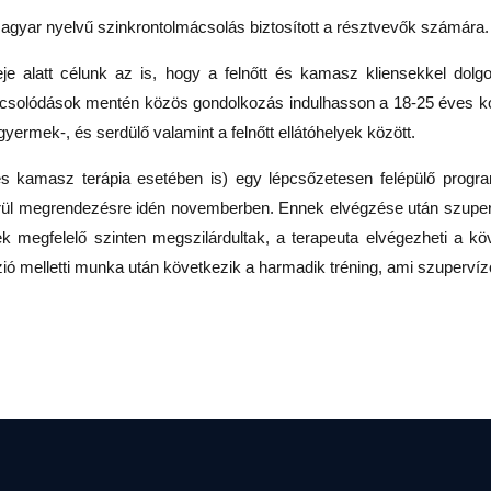
agyar nyelvű szinkrontolmácsolás biztosított a résztvevők számára.
e alatt célunk az is, hogy a felnőtt és kamasz kliensekkel dol
pcsolódások mentén közös gondolkozás indulhasson a 18-25 éves kor
yermek-, és serdülő valamint a felnőtt ellátóhelyek között.
s kamasz terápia esetében is) egy lépcsőzetesen felépülő progr
rül megrendezésre idén novemberben. Ennek elvégzése után szuperv
 megfelelő szinten megszilárdultak, a terapeuta elvégezheti a k
ió melletti munka után következik a harmadik tréning, ami szupervíz